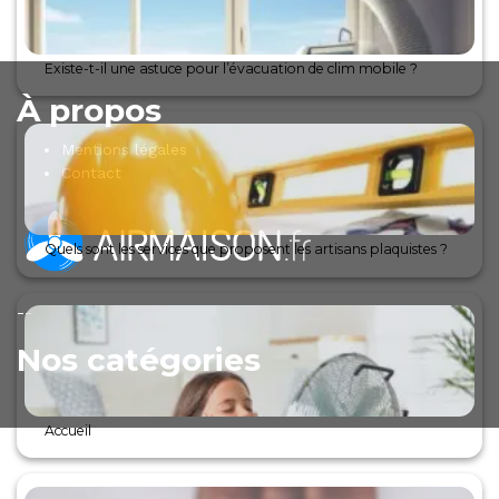
Existe-t-il une astuce pour l’évacuation de clim mobile ?
À propos
Mentions légales
Contact
Quels sont les services que proposent les artisans plaquistes ?
--
Nos catégories
Accueil