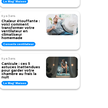
Le Mag' Maison
Il y a 3 ans
Chaleur étouffante :
voici comment
transformer votre
ventilateur en
climatiseur
homemade
Conseils ventilateur
Il y a 3 ans
Canicule : ces 5
astuces inattendues
pour garder votre
chambre au frais la
nuit
Le Mag' Maison