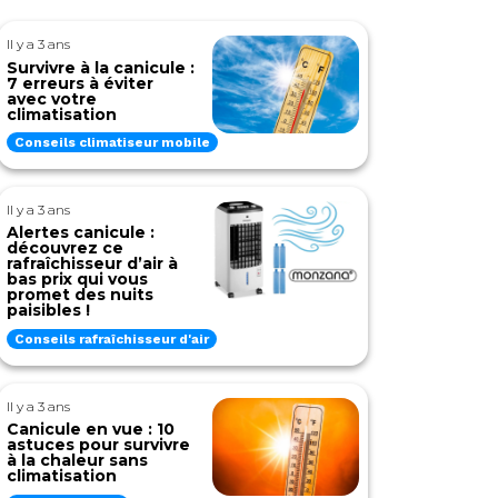
Il y a 3 ans
Survivre à la canicule :
7 erreurs à éviter
avec votre
climatisation
Conseils climatiseur mobile
Il y a 3 ans
Alertes canicule :
découvrez ce
rafraîchisseur d’air à
bas prix qui vous
promet des nuits
paisibles !
Conseils rafraîchisseur d'air
Il y a 3 ans
Canicule en vue : 10
astuces pour survivre
à la chaleur sans
climatisation