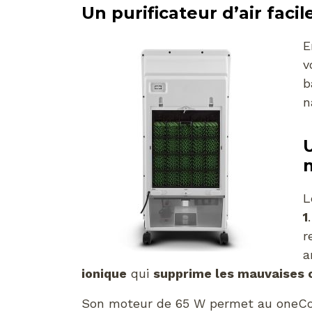
Un purificateur d’air faci
E
v
b
n
U
L
1
r
a
ionique
qui
supprime les mauvaises 
Son moteur de 65 W permet au oneCo