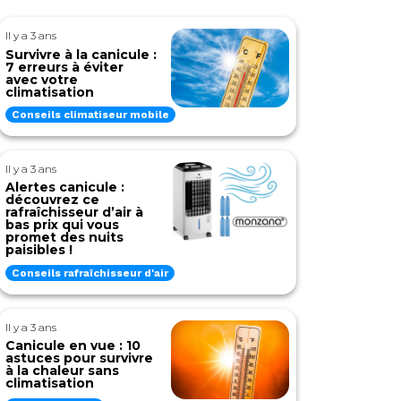
Il y a 3 ans
Survivre à la canicule :
7 erreurs à éviter
avec votre
climatisation
Conseils climatiseur mobile
Il y a 3 ans
Alertes canicule :
découvrez ce
rafraîchisseur d’air à
bas prix qui vous
promet des nuits
paisibles !
Conseils rafraîchisseur d'air
Il y a 3 ans
Canicule en vue : 10
astuces pour survivre
à la chaleur sans
climatisation