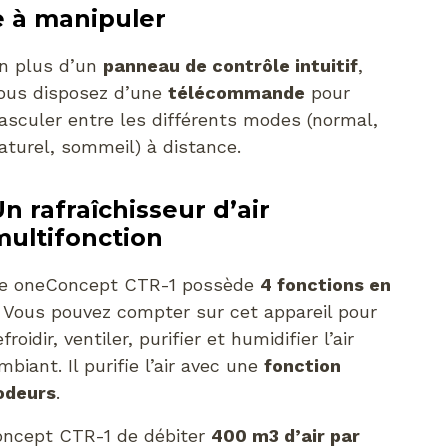
le à manipuler
n plus d’un
panneau de contrôle intuitif
,
ous disposez d’une
télécommande
pour
asculer entre les différents modes (normal,
aturel, sommeil) à distance.
n rafraîchisseur d’air
multifonction
e oneConcept CTR-1 possède
4 fonctions en
. Vous pouvez compter sur cet appareil pour
efroidir, ventiler, purifier et humidifier l’air
mbiant. Il purifie l’air avec une
fonction
odeurs
.
ncept CTR-1 de débiter
400 m3 d’air par