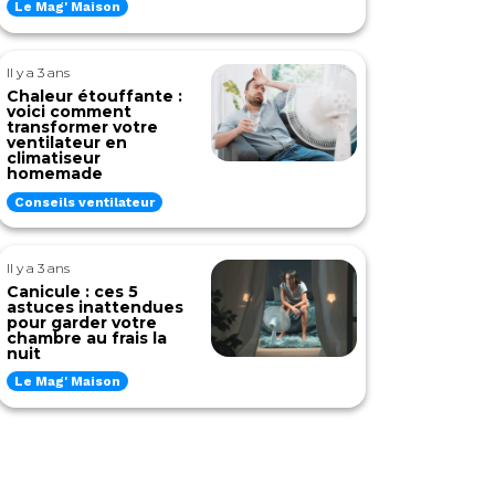
Le Mag' Maison
Il y a 3 ans
Chaleur étouffante :
voici comment
transformer votre
ventilateur en
climatiseur
homemade
Conseils ventilateur
Il y a 3 ans
Canicule : ces 5
astuces inattendues
pour garder votre
chambre au frais la
nuit
Le Mag' Maison