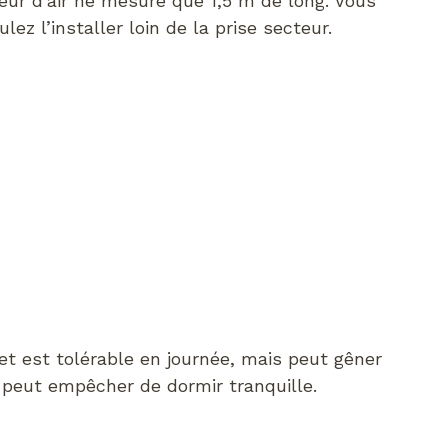
seur d’air ne mesure que 1,5 m de long. Vous
lez l’installer loin de la prise secteur.
t est tolérable en journée, mais peut gêner
r peut empêcher de dormir tranquille.