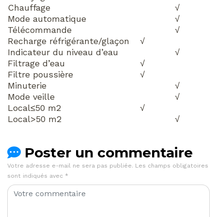
Chauffage
√
Mode automatique
√
Télécommande
√
Recharge réfrigérante/glaçon
√
Indicateur du niveau d’eau
√
Filtrage d’eau
√
Filtre poussière
√
Minuterie
√
Mode veille
√
Local≤50 m2
√
Local>50 m2
√
Poster un commentaire
Votre adresse e-mail ne sera pas publiée.
Les champs obligatoires
sont indiqués avec
*