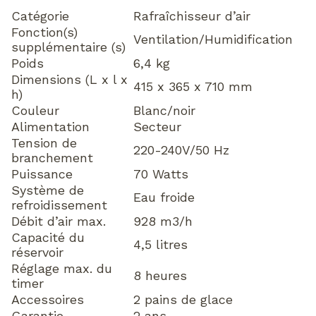
Catégorie
Rafraîchisseur d’air
Fonction(s)
Ventilation/Humidification
supplémentaire (s)
Poids
6,4 kg
Dimensions (L x l x
415 x 365 x 710 mm
h)
Couleur
Blanc/noir
Alimentation
Secteur
Tension de
220-240V/50 Hz
branchement
Puissance
70 Watts
Système de
Eau froide
refroidissement
Débit d’air max.
928 m3/h
Capacité du
4,5 litres
réservoir
Réglage max. du
8 heures
timer
Accessoires
2 pains de glace
Garantie
2 ans