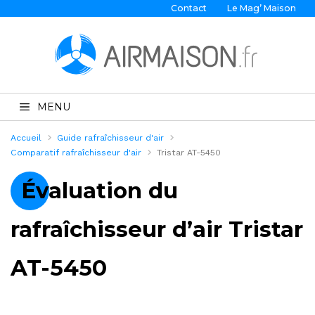
Contact
Le Mag’ Maison
MENU
Accueil
Guide rafraîchisseur d'air
Comparatif rafraîchisseur d'air
Tristar AT-5450
Évaluation du
rafraîchisseur d’air Tristar
AT-5450