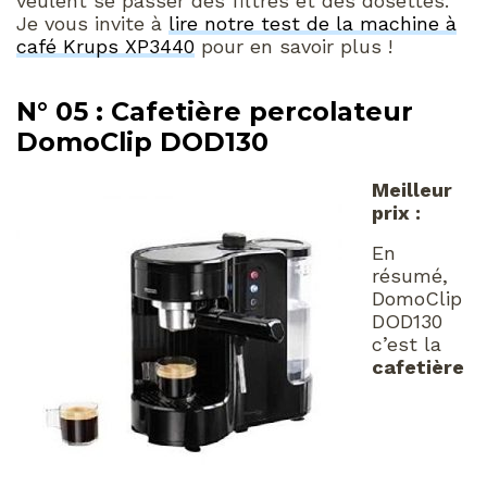
veulent se passer des filtres et des dosettes.
Je vous invite à
lire notre test de la machine à
café Krups XP3440
pour en savoir plus !
N° 05 : Cafetière percolateur
DomoClip DOD130
Meilleur
prix :
En
résumé,
DomoClip
DOD130
c’est la
cafetière