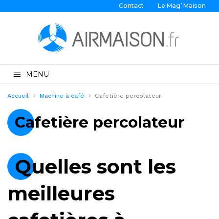
Contact
Le Mag’ Maison
MENU
Accueil
Machine à café
Cafetière percolateur
Cafetière percolateur
Quelles sont les
meilleures