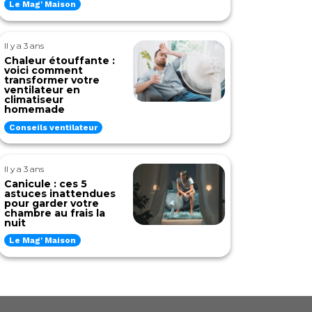
Le Mag' Maison
Il y a 3 ans
Chaleur étouffante :
voici comment
transformer votre
ventilateur en
climatiseur
homemade
Conseils ventilateur
Il y a 3 ans
Canicule : ces 5
astuces inattendues
pour garder votre
chambre au frais la
nuit
Le Mag' Maison