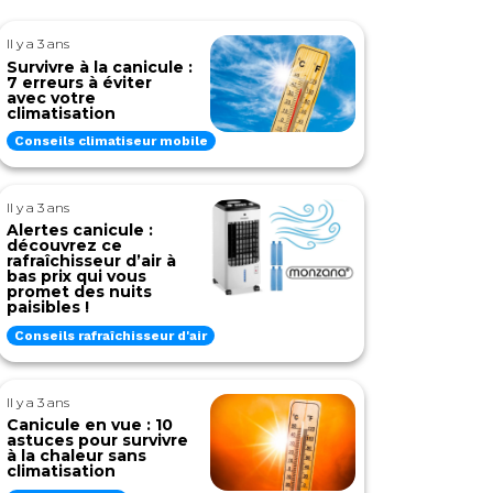
Il y a 3 ans
Survivre à la canicule :
7 erreurs à éviter
avec votre
climatisation
Conseils climatiseur mobile
Il y a 3 ans
Alertes canicule :
découvrez ce
rafraîchisseur d’air à
bas prix qui vous
promet des nuits
paisibles !
Conseils rafraîchisseur d'air
Il y a 3 ans
Canicule en vue : 10
astuces pour survivre
à la chaleur sans
climatisation