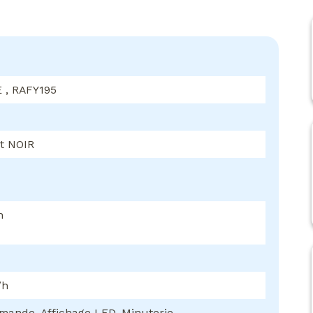
 , RAFY195
t NOIR
h
/h
ande, Affichage LED, Minuterie