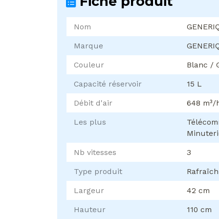
Fiche produit
Nom
GENERI
Marque
GENERI
Couleur
Blanc / 
Capacité réservoir
15 L
Débit d'air
648 m³/
Les plus
Télécomm
Minuteri
Nb vitesses
3
Type produit
Rafraîch
Largeur
42 cm
Hauteur
110 cm