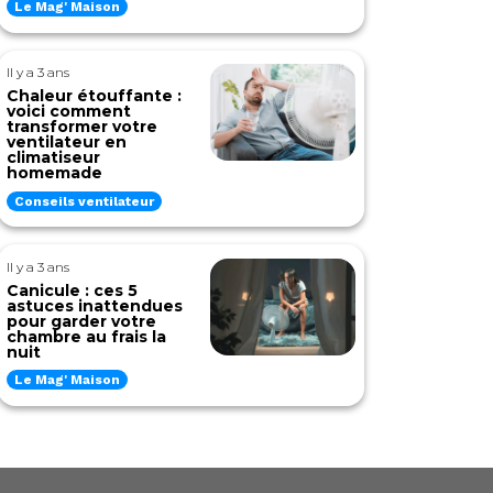
Le Mag' Maison
Il y a 3 ans
Chaleur étouffante :
voici comment
transformer votre
ventilateur en
climatiseur
homemade
Conseils ventilateur
Il y a 3 ans
Canicule : ces 5
astuces inattendues
pour garder votre
chambre au frais la
nuit
Le Mag' Maison