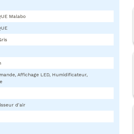
QUE Malabo
QUE
Gris
h
ande, Affichage LED, Humidificateur,
e
isseur d'air