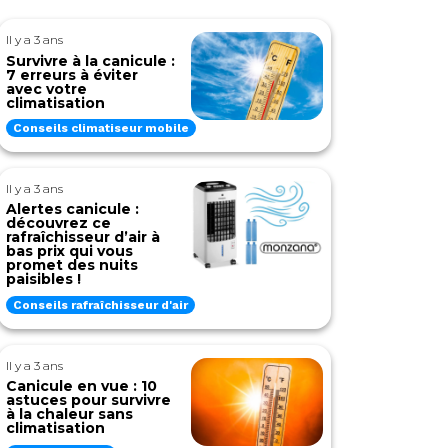
Il y a 3 ans
Survivre à la canicule :
7 erreurs à éviter
avec votre
climatisation
Conseils climatiseur mobile
Il y a 3 ans
Alertes canicule :
découvrez ce
rafraîchisseur d’air à
bas prix qui vous
promet des nuits
paisibles !
Conseils rafraîchisseur d'air
Il y a 3 ans
Canicule en vue : 10
astuces pour survivre
à la chaleur sans
climatisation