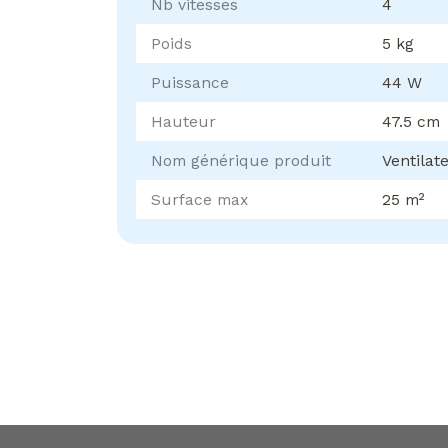
Nb vitesses
4
Poids
5 kg
Puissance
44 W
Hauteur
47.5 cm
Nom générique produit
Ventilat
Surface max
25 m²