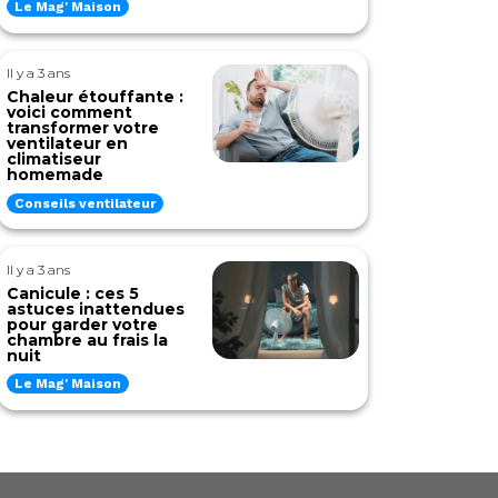
Le Mag' Maison
Il y a 3 ans
Chaleur étouffante :
voici comment
transformer votre
ventilateur en
climatiseur
homemade
Conseils ventilateur
Il y a 3 ans
Canicule : ces 5
astuces inattendues
pour garder votre
chambre au frais la
nuit
Le Mag' Maison