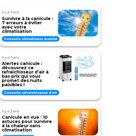
Il y a 3 ans
Survivre à la canicule :
7 erreurs à éviter
avec votre
climatisation
Conseils climatiseur mobile
Il y a 3 ans
Alertes canicule :
découvrez ce
rafraîchisseur d’air à
bas prix qui vous
promet des nuits
paisibles !
Conseils rafraîchisseur d'air
Il y a 3 ans
Canicule en vue : 10
astuces pour survivre
à la chaleur sans
climatisation