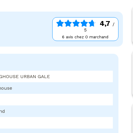
4,7
/
5
6 avis chez 0 marchand
GHOUSE URBAN GALE
house
ond