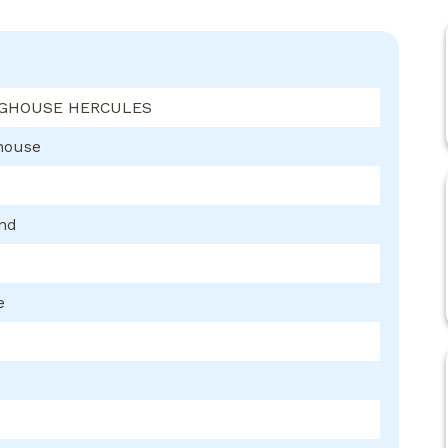
GHOUSE HERCULES
house
ond
e