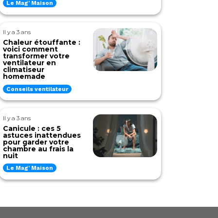
Le Mag' Maison
Il y a 3 ans
Chaleur étouffante :
voici comment
transformer votre
ventilateur en
climatiseur
homemade
Conseils ventilateur
Il y a 3 ans
Canicule : ces 5
astuces inattendues
pour garder votre
chambre au frais la
nuit
Le Mag' Maison