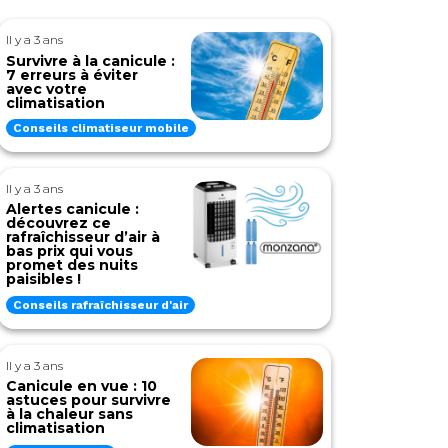
Il y a 3 ans
Survivre à la canicule :
7 erreurs à éviter
avec votre
climatisation
Conseils climatiseur mobile
Il y a 3 ans
Alertes canicule :
découvrez ce
rafraîchisseur d’air à
bas prix qui vous
promet des nuits
paisibles !
Conseils rafraîchisseur d'air
Il y a 3 ans
Canicule en vue : 10
astuces pour survivre
à la chaleur sans
climatisation