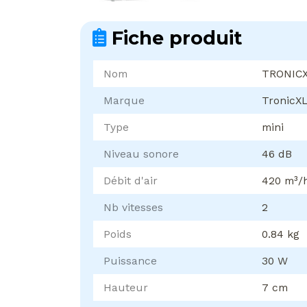
Fiche produit
Nom
TRONIC
Marque
TronicX
Type
mini
Niveau sonore
46 dB
Débit d'air
420 m³/
Nb vitesses
2
Poids
0.84 kg
Puissance
30 W
Hauteur
7 cm