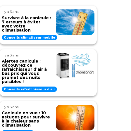
Il y a 3 ans
Survivre à la canicule :
7 erreurs à éviter
avec votre
climatisation
Conseils climatiseur mobile
Il y a 3 ans
Alertes canicule :
découvrez ce
rafraîchisseur d’air à
bas prix qui vous
promet des nuits
paisibles !
Conseils rafraîchisseur d'air
Il y a 3 ans
Canicule en vue : 10
astuces pour survivre
à la chaleur sans
climatisation