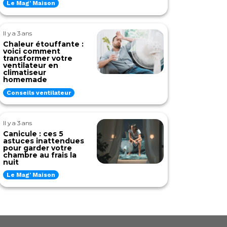
Le Mag' Maison
Il y a 3 ans
Chaleur étouffante :
voici comment
transformer votre
ventilateur en
climatiseur
homemade
Conseils ventilateur
Il y a 3 ans
Canicule : ces 5
astuces inattendues
pour garder votre
chambre au frais la
nuit
Le Mag' Maison