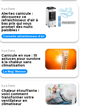
Il y a 3 ans
Alertes canicule :
découvrez ce
rafraîchisseur d’air à
bas prix qui vous
promet des nuits
paisibles !
Conseils rafraîchisseur d'air
Il y a 3 ans
Canicule en vue : 10
astuces pour survivre
à la chaleur sans
climatisation
Le Mag' Maison
Il y a 3 ans
Chaleur étouffante :
voici comment
transformer votre
ventilateur en
climatiseur