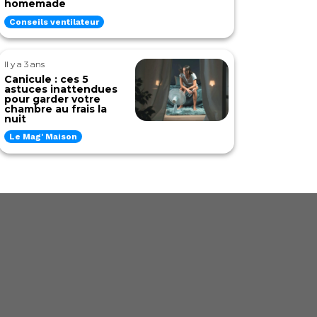
homemade
Conseils ventilateur
Il y a 3 ans
Canicule : ces 5
astuces inattendues
pour garder votre
chambre au frais la
nuit
Le Mag' Maison