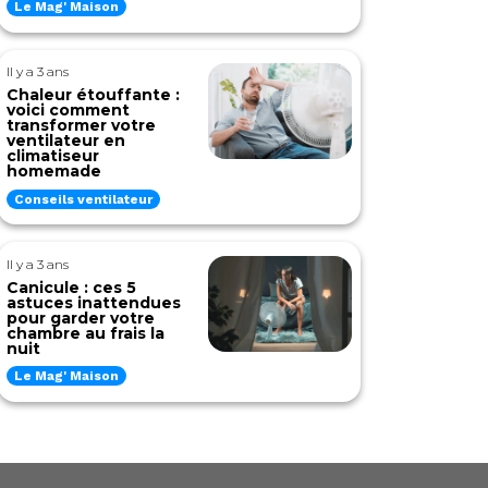
Le Mag' Maison
Il y a 3 ans
Chaleur étouffante :
voici comment
transformer votre
ventilateur en
climatiseur
homemade
Conseils ventilateur
Il y a 3 ans
Canicule : ces 5
astuces inattendues
pour garder votre
chambre au frais la
nuit
Le Mag' Maison