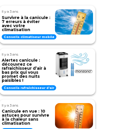
Il y a 3 ans
Survivre à la canicule :
7 erreurs à éviter
avec votre
climatisation
Conseils climatiseur mobile
Il y a 3 ans
Alertes canicule :
découvrez ce
rafraîchisseur d’air à
bas prix qui vous
promet des nuits
paisibles !
Conseils rafraîchisseur d'air
Il y a 3 ans
Canicule en vue : 10
astuces pour survivre
à la chaleur sans
climatisation