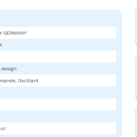
X GERMANY
X
 design
mande, Oscillant
eur