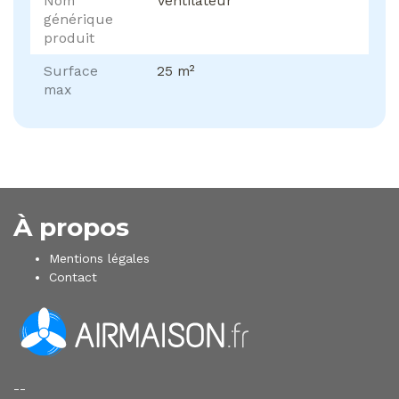
Nom
Ventilateur
générique
produit
Surface
25 m²
max
À propos
Mentions légales
Contact
--