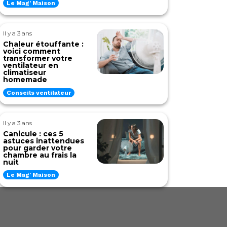
Le Mag' Maison
Il y a 3 ans
Chaleur étouffante :
voici comment
transformer votre
ventilateur en
climatiseur
homemade
Conseils ventilateur
Il y a 3 ans
Canicule : ces 5
astuces inattendues
pour garder votre
chambre au frais la
nuit
Le Mag' Maison