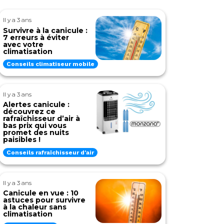
Il y a 3 ans
Survivre à la canicule :
7 erreurs à éviter
avec votre
climatisation
Conseils climatiseur mobile
Il y a 3 ans
Alertes canicule :
découvrez ce
rafraîchisseur d’air à
bas prix qui vous
promet des nuits
paisibles !
Conseils rafraîchisseur d'air
Il y a 3 ans
Canicule en vue : 10
astuces pour survivre
à la chaleur sans
climatisation