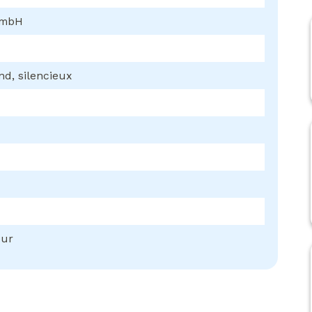
GmbH
nd, silencieux
eur