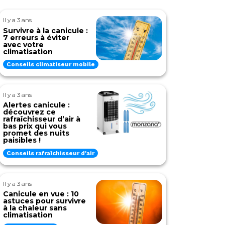
Il y a 3 ans
Survivre à la canicule :
7 erreurs à éviter
avec votre
climatisation
Conseils climatiseur mobile
Il y a 3 ans
Alertes canicule :
découvrez ce
rafraîchisseur d’air à
bas prix qui vous
promet des nuits
paisibles !
Conseils rafraîchisseur d'air
Il y a 3 ans
Canicule en vue : 10
astuces pour survivre
à la chaleur sans
climatisation