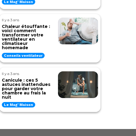
Le Mag' Maison
Il y a 3 ans
Chaleur étouffante :
voici comment
transformer votre
ventilateur en
climatiseur
homemade
Conseils ventilateur
Il y a 3 ans
Canicule : ces 5
astuces inattendues
pour garder votre
chambre au frais la
nuit
Le Mag' Maison