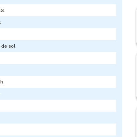
ES
s
 de sol
/h
t