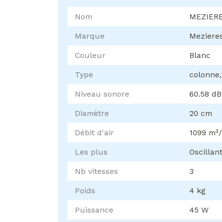
Nom
MEZIER
Marque
Meziere
Couleur
Blanc
Type
colonne,
Niveau sonore
60.58 dB
Diamètre
20 cm
Débit d'air
1099 m³
Les plus
Oscillan
Nb vitesses
3
Poids
4 kg
Puissance
45 W