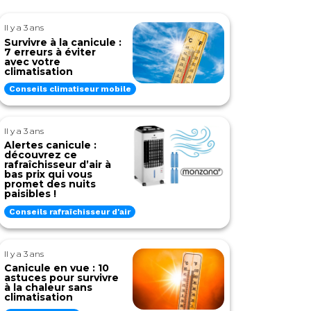
Il y a 3 ans
Survivre à la canicule :
7 erreurs à éviter
avec votre
climatisation
Conseils climatiseur mobile
Il y a 3 ans
Alertes canicule :
découvrez ce
rafraîchisseur d’air à
bas prix qui vous
promet des nuits
paisibles !
Conseils rafraîchisseur d'air
Il y a 3 ans
Canicule en vue : 10
astuces pour survivre
à la chaleur sans
climatisation