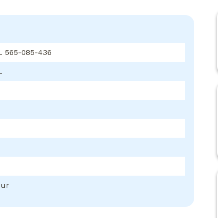
 565-085-436
L
eur