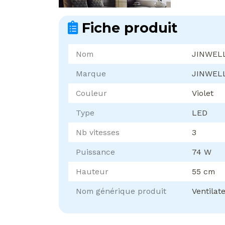
Fiche produit
Nom
JINWELL
Marque
JINWEL
Couleur
Violet
Type
LED
Nb vitesses
3
Puissance
74 W
Hauteur
55 cm
Nom générique produit
Ventilat