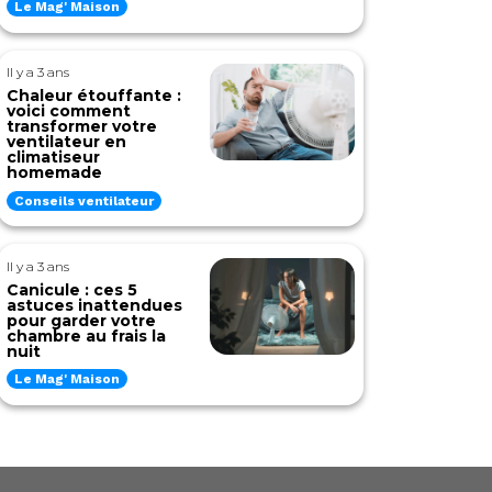
Le Mag' Maison
Il y a 3 ans
Chaleur étouffante :
voici comment
transformer votre
ventilateur en
climatiseur
homemade
Conseils ventilateur
Il y a 3 ans
Canicule : ces 5
astuces inattendues
pour garder votre
chambre au frais la
nuit
Le Mag' Maison