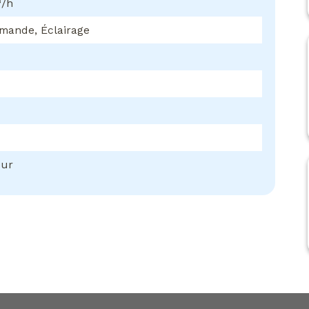
³/h
mande, Éclairage
eur