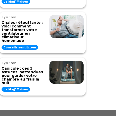
Le Mag' Maison
Il y a 3 ans
Chaleur étouffante :
voici comment
transformer votre
ventilateur en
climatiseur
homemade
Conseils ventilateur
Il y a 3 ans
Canicule : ces 5
astuces inattendues
pour garder votre
chambre au frais la
nuit
Le Mag' Maison