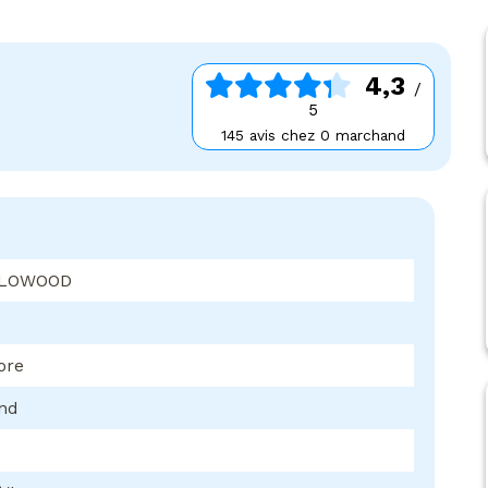
4,3
/
5
145 avis chez 0 marchand
FLOWOOD
ore
ond