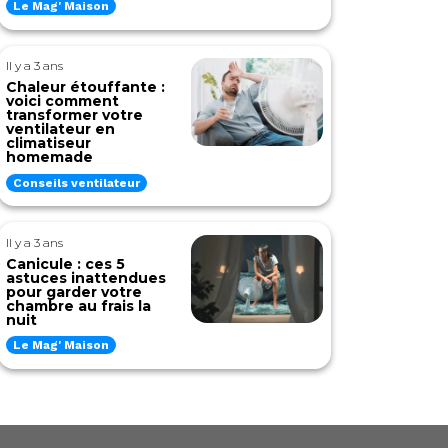
Le Mag' Maison
Il y a 3 ans
Chaleur étouffante :
voici comment
transformer votre
ventilateur en
climatiseur
homemade
Conseils ventilateur
Il y a 3 ans
Canicule : ces 5
astuces inattendues
pour garder votre
chambre au frais la
nuit
Le Mag' Maison