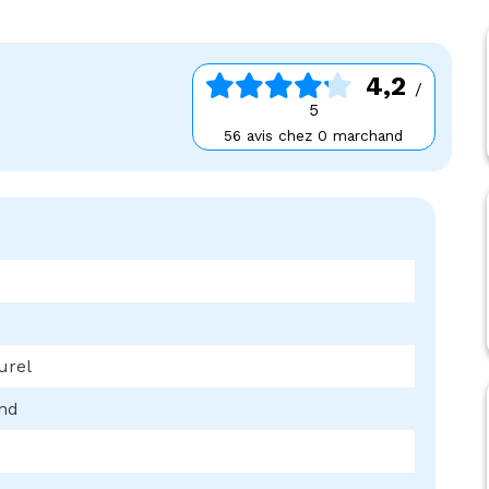
4,2
/
5
56 avis chez 0 marchand
urel
ond