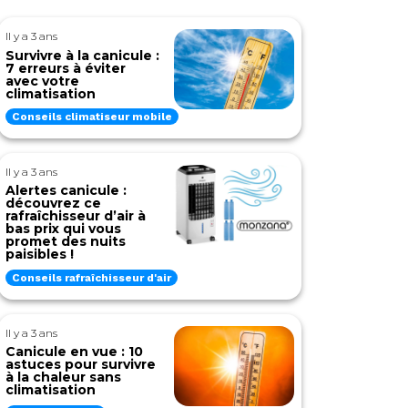
Il y a 3 ans
Survivre à la canicule :
7 erreurs à éviter
avec votre
climatisation
Conseils climatiseur mobile
Il y a 3 ans
Alertes canicule :
découvrez ce
rafraîchisseur d’air à
bas prix qui vous
promet des nuits
paisibles !
Conseils rafraîchisseur d'air
Il y a 3 ans
Canicule en vue : 10
astuces pour survivre
à la chaleur sans
climatisation