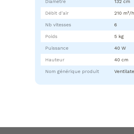
Diamètre
132 cm
Débit d'air
210 m³/
Nb vitesses
6
Poids
5 kg
Puissance
40 W
Hauteur
40 cm
Nom générique produit
Ventilat