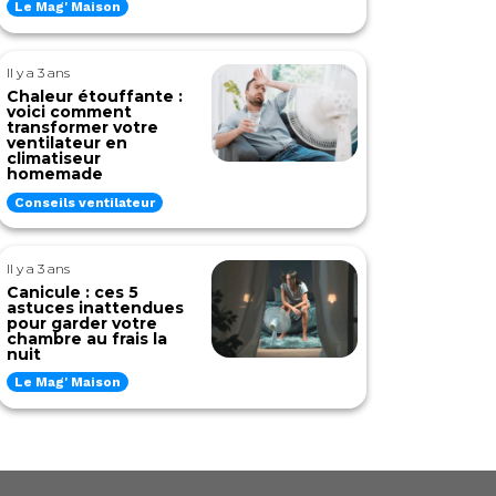
Le Mag' Maison
Il y a 3 ans
Chaleur étouffante :
voici comment
transformer votre
ventilateur en
climatiseur
homemade
Conseils ventilateur
Il y a 3 ans
Canicule : ces 5
astuces inattendues
pour garder votre
chambre au frais la
nuit
Le Mag' Maison