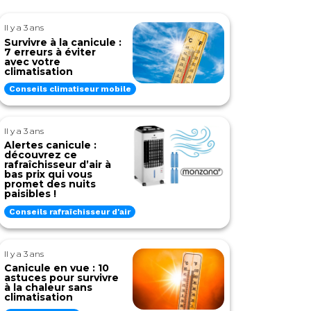
Il y a 3 ans
Survivre à la canicule :
7 erreurs à éviter
avec votre
climatisation
Conseils climatiseur mobile
Il y a 3 ans
Alertes canicule :
découvrez ce
rafraîchisseur d’air à
bas prix qui vous
promet des nuits
paisibles !
Conseils rafraîchisseur d'air
Il y a 3 ans
Canicule en vue : 10
astuces pour survivre
à la chaleur sans
climatisation