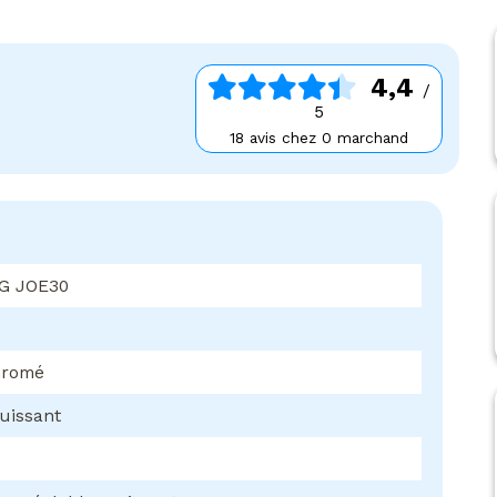
4,4
/
5
18 avis chez 0 marchand
G JOE30
hromé
puissant