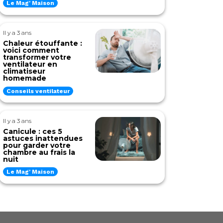
Le Mag' Maison
Il y a 3 ans
Chaleur étouffante :
voici comment
transformer votre
ventilateur en
climatiseur
homemade
Conseils ventilateur
Il y a 3 ans
Canicule : ces 5
astuces inattendues
pour garder votre
chambre au frais la
nuit
Le Mag' Maison