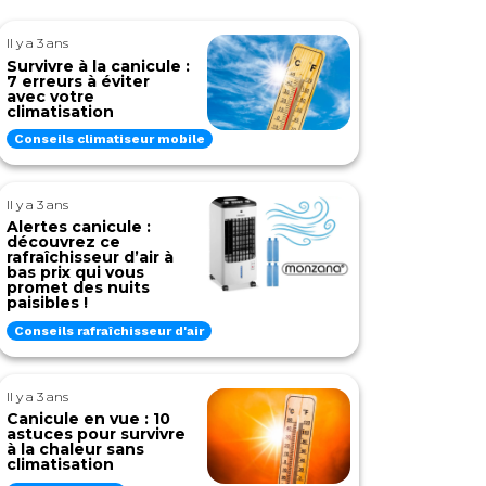
Il y a 3 ans
Survivre à la canicule :
7 erreurs à éviter
avec votre
climatisation
Conseils climatiseur mobile
Il y a 3 ans
Alertes canicule :
découvrez ce
rafraîchisseur d’air à
bas prix qui vous
promet des nuits
paisibles !
Conseils rafraîchisseur d'air
Il y a 3 ans
Canicule en vue : 10
astuces pour survivre
à la chaleur sans
climatisation