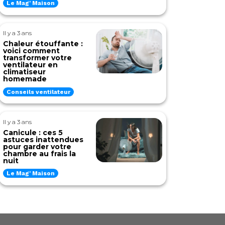
Le Mag' Maison
Il y a 3 ans
Chaleur étouffante :
voici comment
transformer votre
ventilateur en
climatiseur
homemade
Conseils ventilateur
Il y a 3 ans
Canicule : ces 5
astuces inattendues
pour garder votre
chambre au frais la
nuit
Le Mag' Maison