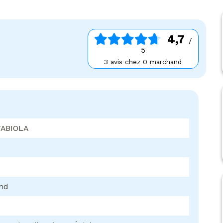
4,7
/
5
3 avis chez 0 marchand
ABIOLA
ond