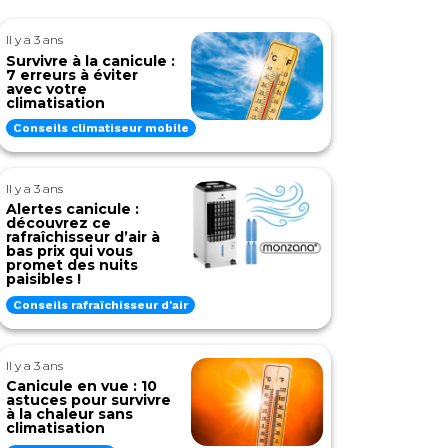
Il y a 3 ans
Survivre à la canicule :
7 erreurs à éviter
avec votre
climatisation
Conseils climatiseur mobile
Il y a 3 ans
Alertes canicule :
découvrez ce
rafraîchisseur d’air à
bas prix qui vous
promet des nuits
paisibles !
Conseils rafraîchisseur d'air
Il y a 3 ans
Canicule en vue : 10
astuces pour survivre
à la chaleur sans
climatisation