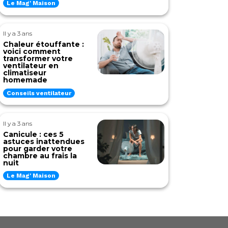
Le Mag' Maison
Il y a 3 ans
Chaleur étouffante :
voici comment
transformer votre
ventilateur en
climatiseur
homemade
Conseils ventilateur
Il y a 3 ans
Canicule : ces 5
astuces inattendues
pour garder votre
chambre au frais la
nuit
Le Mag' Maison