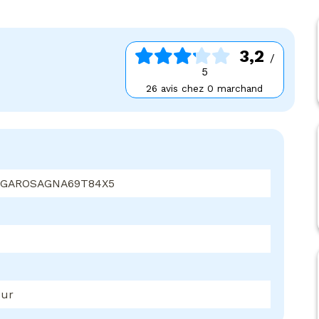
3,2
/
5
26 avis chez 0 marchand
 GAROSAGNA69T84X5
eur