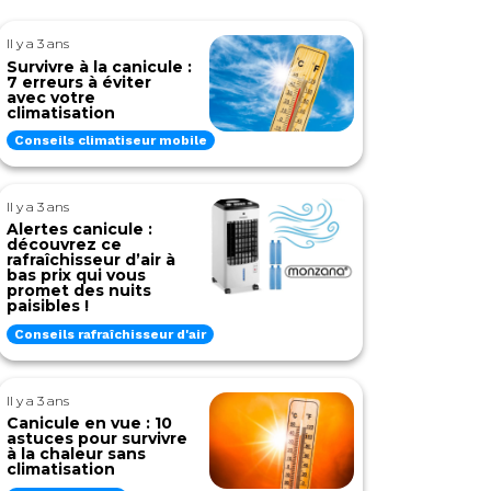
Il y a 3 ans
Survivre à la canicule :
7 erreurs à éviter
avec votre
climatisation
Conseils climatiseur mobile
Il y a 3 ans
Alertes canicule :
découvrez ce
rafraîchisseur d’air à
bas prix qui vous
promet des nuits
paisibles !
Conseils rafraîchisseur d'air
Il y a 3 ans
Canicule en vue : 10
astuces pour survivre
à la chaleur sans
climatisation