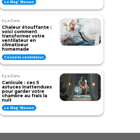
Le Mag' Maison
Il y a 3 ans
Chaleur étouffante :
voici comment
transformer votre
ventilateur en
climatiseur
homemade
Conseils ventilateur
Il y a 3 ans
Canicule : ces 5
astuces inattendues
pour garder votre
chambre au frais la
nuit
Le Mag' Maison