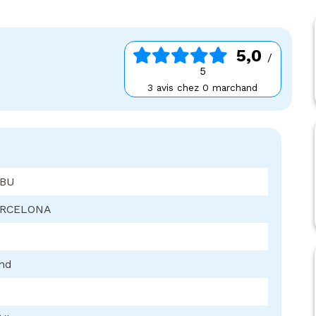
5,0
/
5
3 avis chez 0 marchand
EBU
ARCELONA
ond