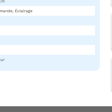
³/h
mande, Éclairage
eur