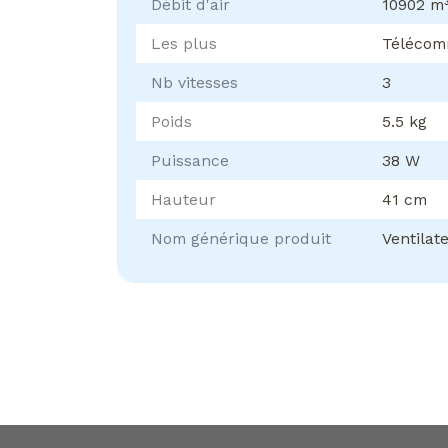
Débit d'air
10902 m
Les plus
Télécom
Nb vitesses
3
Poids
5.5 kg
Puissance
38 W
Hauteur
41 cm
Nom générique produit
Ventilat