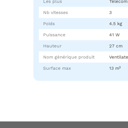
Les plus
Téléco
Nb vitesses
3
Poids
4.5 kg
Puissance
41 W
Hauteur
27 cm
Nom générique produit
Ventilat
Surface max
13 m²