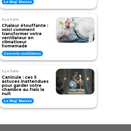
Le Mag' Maison
Il y a 3 ans
Chaleur étouffante :
voici comment
transformer votre
ventilateur en
climatiseur
homemade
Conseils ventilateur
Il y a 3 ans
Canicule : ces 5
astuces inattendues
pour garder votre
chambre au frais la
nuit
Le Mag' Maison