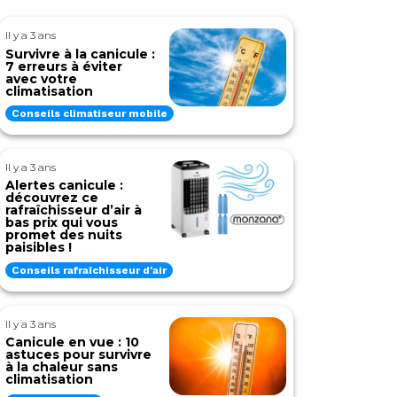
Il y a 3 ans
Survivre à la canicule :
7 erreurs à éviter
avec votre
climatisation
Conseils climatiseur mobile
Il y a 3 ans
Alertes canicule :
découvrez ce
rafraîchisseur d’air à
bas prix qui vous
promet des nuits
paisibles !
Conseils rafraîchisseur d'air
Il y a 3 ans
Canicule en vue : 10
astuces pour survivre
à la chaleur sans
climatisation