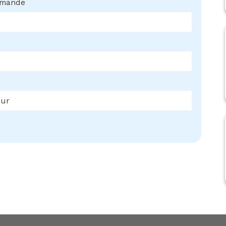
mmande
eur