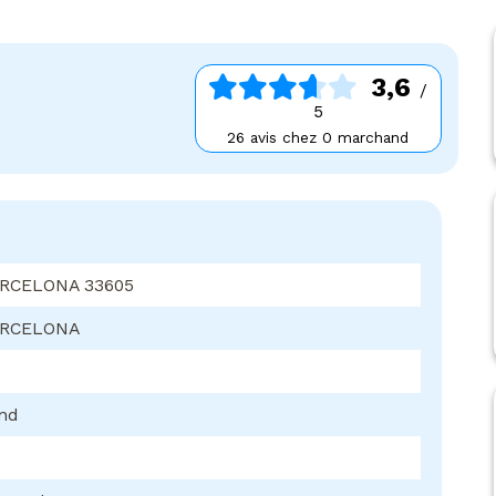
3,6
/
5
26 avis chez 0 marchand
RCELONA 33605
ARCELONA
ond