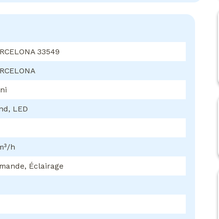
RCELONA 33549
ARCELONA
ni
nd, LED
m³/h
mande, Éclairage