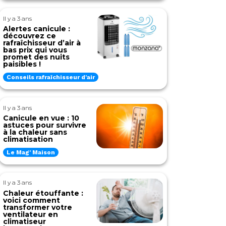
Il y a 3 ans
Alertes canicule :
découvrez ce
rafraîchisseur d’air à
bas prix qui vous
promet des nuits
paisibles !
Conseils rafraîchisseur d'air
Il y a 3 ans
Canicule en vue : 10
astuces pour survivre
à la chaleur sans
climatisation
Le Mag' Maison
Il y a 3 ans
Chaleur étouffante :
voici comment
transformer votre
ventilateur en
climatiseur