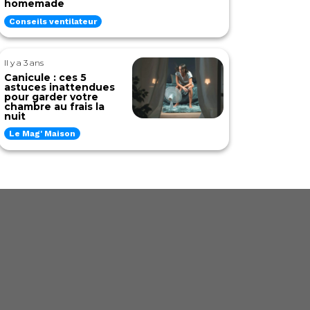
homemade
Conseils ventilateur
Il y a 3 ans
Canicule : ces 5
astuces inattendues
pour garder votre
chambre au frais la
nuit
Le Mag' Maison