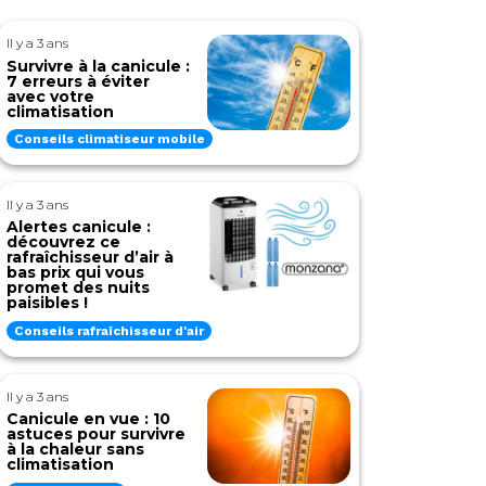
Il y a 3 ans
Survivre à la canicule :
7 erreurs à éviter
avec votre
climatisation
Conseils climatiseur mobile
Il y a 3 ans
Alertes canicule :
découvrez ce
rafraîchisseur d’air à
bas prix qui vous
promet des nuits
paisibles !
Conseils rafraîchisseur d'air
Il y a 3 ans
Canicule en vue : 10
astuces pour survivre
à la chaleur sans
climatisation