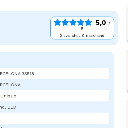
5,0
/
5
2 avis chez 0 marchand
RCELONA 33518
ARCELONA
 Unique
nd, LED