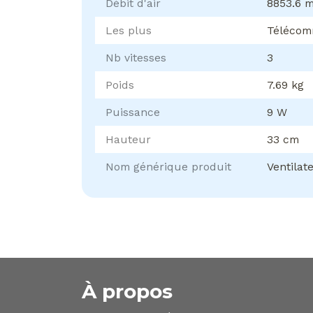
Débit d'air
8853.6 m
Les plus
Télécom
Nb vitesses
3
Poids
7.69 kg
Puissance
9 W
Hauteur
33 cm
Nom générique produit
Ventilat
À propos