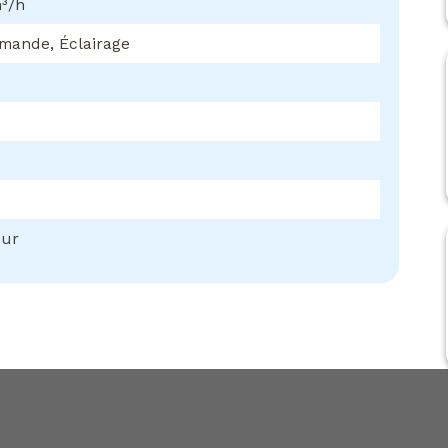
³/h
mande, Éclairage
eur