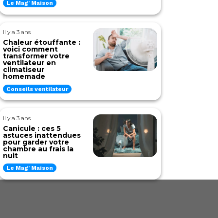
Le Mag' Maison
Il y a 3 ans
Chaleur étouffante :
voici comment
transformer votre
ventilateur en
climatiseur
homemade
Conseils ventilateur
Il y a 3 ans
Canicule : ces 5
astuces inattendues
pour garder votre
chambre au frais la
nuit
Le Mag' Maison