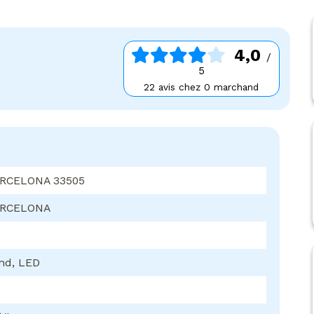
4,0
/
5
22 avis chez 0 marchand
RCELONA 33505
ARCELONA
nd, LED