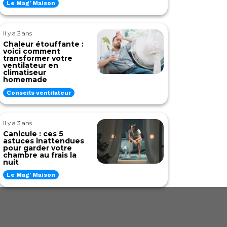
Le Mag' Maison
Il y a 3 ans
Chaleur étouffante :
voici comment
transformer votre
ventilateur en
climatiseur
homemade
Conseils ventilateur
Il y a 3 ans
Canicule : ces 5
astuces inattendues
pour garder votre
chambre au frais la
nuit
Le Mag' Maison