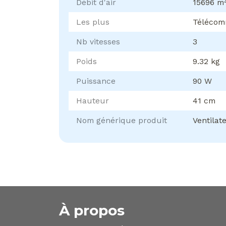
Débit d'air
15696 m
Les plus
Téléco
Nb vitesses
3
Poids
9.32 kg
Puissance
90 W
Hauteur
41 cm
Nom générique produit
Ventilat
À propos