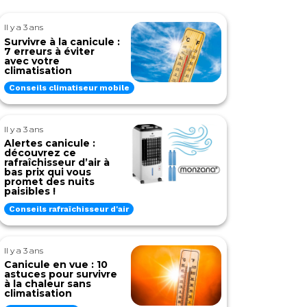
Il y a 3 ans
Survivre à la canicule :
7 erreurs à éviter
avec votre
climatisation
Conseils climatiseur mobile
Il y a 3 ans
Alertes canicule :
découvrez ce
rafraîchisseur d’air à
bas prix qui vous
promet des nuits
paisibles !
Conseils rafraîchisseur d'air
Il y a 3 ans
Canicule en vue : 10
astuces pour survivre
à la chaleur sans
climatisation