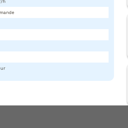
³/h
mmande
eur