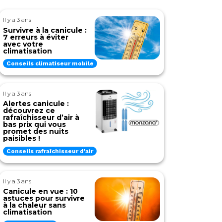
Il y a 3 ans
Survivre à la canicule :
7 erreurs à éviter
avec votre
climatisation
Conseils climatiseur mobile
Il y a 3 ans
Alertes canicule :
découvrez ce
rafraîchisseur d’air à
bas prix qui vous
promet des nuits
paisibles !
Conseils rafraîchisseur d'air
Il y a 3 ans
Canicule en vue : 10
astuces pour survivre
à la chaleur sans
climatisation