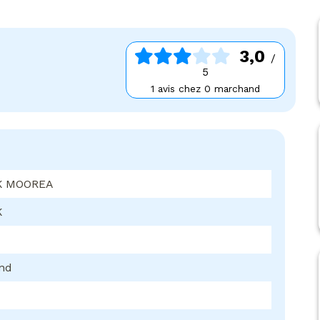
3,0
/
5
1 avis chez 0 marchand
K MOOREA
K
ond