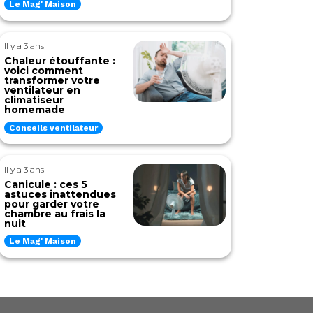
Le Mag' Maison
Il y a 3 ans
Chaleur étouffante :
voici comment
transformer votre
ventilateur en
climatiseur
homemade
Conseils ventilateur
Il y a 3 ans
Canicule : ces 5
astuces inattendues
pour garder votre
chambre au frais la
nuit
Le Mag' Maison