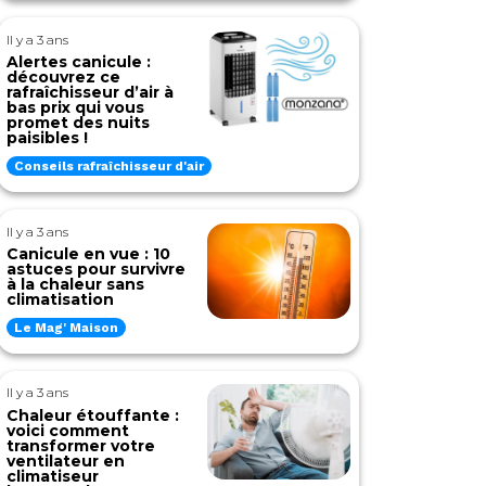
Il y a 3 ans
Alertes canicule :
découvrez ce
rafraîchisseur d’air à
bas prix qui vous
promet des nuits
paisibles !
Conseils rafraîchisseur d'air
Il y a 3 ans
Canicule en vue : 10
astuces pour survivre
à la chaleur sans
climatisation
Le Mag' Maison
Il y a 3 ans
Chaleur étouffante :
voici comment
transformer votre
ventilateur en
climatiseur