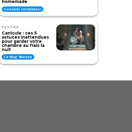
homemade
Conseils ventilateur
Il y a 3 ans
Canicule : ces 5
astuces inattendues
pour garder votre
chambre au frais la
nuit
Le Mag' Maison