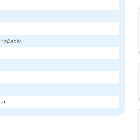
 réglable
eur