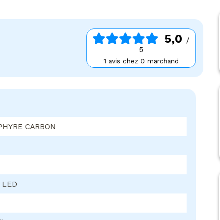
5,0
/
5
1 avis chez 0 marchand
PHYRE CARBON
, LED