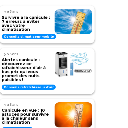
Il y a 3 ans
Survivre à la canicule :
7 erreurs à éviter
avec votre
climatisation
Conseils climatiseur mobile
Il y a 3 ans
Alertes canicule :
découvrez ce
rafraîchisseur d’air à
bas prix qui vous
promet des nuits
paisibles !
Conseils rafraîchisseur d'air
Il y a 3 ans
Canicule en vue : 10
astuces pour survivre
à la chaleur sans
climatisation