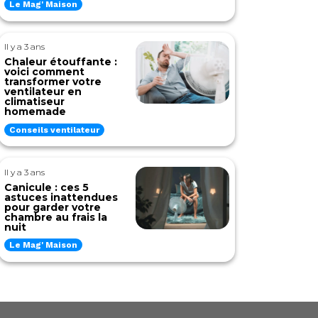
Le Mag' Maison
Il y a 3 ans
Chaleur étouffante :
voici comment
transformer votre
ventilateur en
climatiseur
homemade
Conseils ventilateur
Il y a 3 ans
Canicule : ces 5
astuces inattendues
pour garder votre
chambre au frais la
nuit
Le Mag' Maison