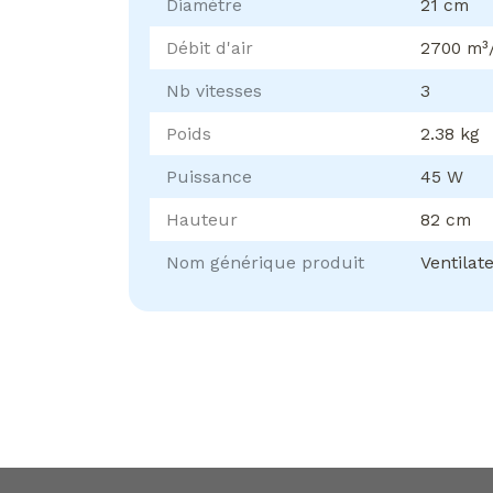
Diamètre
21 cm
Débit d'air
2700 m³
Nb vitesses
3
Poids
2.38 kg
Puissance
45 W
Hauteur
82 cm
Nom générique produit
Ventilat