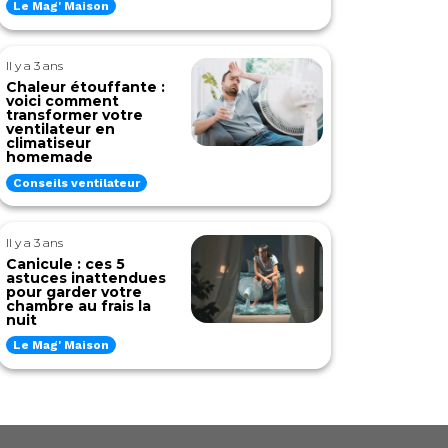
Le Mag' Maison
Il y a 3 ans
Chaleur étouffante :
voici comment
transformer votre
ventilateur en
climatiseur
homemade
Conseils ventilateur
Il y a 3 ans
Canicule : ces 5
astuces inattendues
pour garder votre
chambre au frais la
nuit
Le Mag' Maison