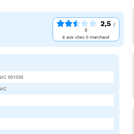
2,5
/
5
6 avis chez 0 marchand
IC 001335
NIC