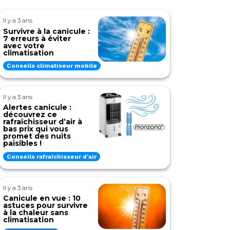
Il y a 3 ans
Survivre à la canicule :
7 erreurs à éviter
avec votre
climatisation
Conseils climatiseur mobile
Il y a 3 ans
Alertes canicule :
découvrez ce
rafraîchisseur d’air à
bas prix qui vous
promet des nuits
paisibles !
Conseils rafraîchisseur d'air
Il y a 3 ans
Canicule en vue : 10
astuces pour survivre
à la chaleur sans
climatisation