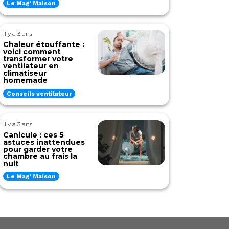
Le Mag' Maison
Il y a 3 ans
Chaleur étouffante :
voici comment
transformer votre
ventilateur en
climatiseur
homemade
Conseils ventilateur
Il y a 3 ans
Canicule : ces 5
astuces inattendues
pour garder votre
chambre au frais la
nuit
Le Mag' Maison