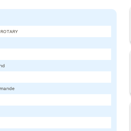
 ROTARY
ond
mmande