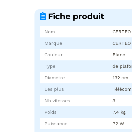
Fiche produit
Nom
CERTEO
Marque
CERTEO
Couleur
Blanc
Type
de plaf
Diamètre
132 cm
Les plus
Téléco
Nb vitesses
3
Poids
7.4 kg
Puissance
72 W