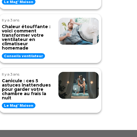
Le Mag' Maison
Il y a 3 ans
Chaleur étouffante :
voici comment
transformer votre
ventilateur en
climatiseur
homemade
Conseils ventilateur
Il y a 3 ans
Canicule : ces 5
astuces inattendues
pour garder votre
chambre au frais la
nuit
Le Mag' Maison