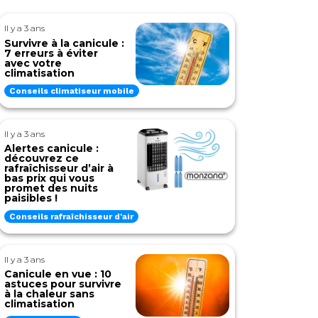
Il y a 3 ans
Survivre à la canicule :
7 erreurs à éviter
avec votre
climatisation
Conseils climatiseur mobile
Il y a 3 ans
Alertes canicule :
découvrez ce
rafraîchisseur d’air à
bas prix qui vous
promet des nuits
paisibles !
Conseils rafraîchisseur d'air
Il y a 3 ans
Canicule en vue : 10
astuces pour survivre
à la chaleur sans
climatisation