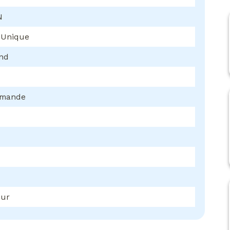
N
 Unique
ond
mmande
eur