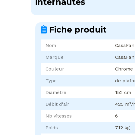
internautes
Fiche produit
Nom
CasaFan
Marque
CasaFan
Couleur
Chrome 
Type
de plaf
Diamètre
152 cm
Débit d'air
425 m³/
Nb vitesses
6
Poids
7.12 kg