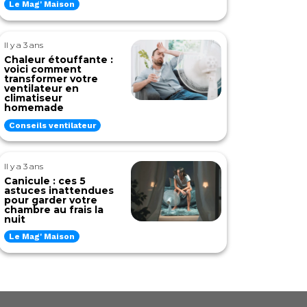
Le Mag' Maison
Il y a 3 ans
Chaleur étouffante :
voici comment
transformer votre
ventilateur en
climatiseur
homemade
Conseils ventilateur
Il y a 3 ans
Canicule : ces 5
astuces inattendues
pour garder votre
chambre au frais la
nuit
Le Mag' Maison