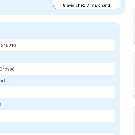
8 avis chez 0 marchand
 315216
Brossé
ond
h