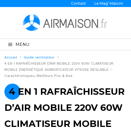
Contact
Le Mag’ Maison
MENU
Accueil
Guide ventilateur
4 EN 1 RAFRAÎCHISSEUR D’AIR MOBILE 220V 60W CLIMATISEUR
MOBILE ÉNERGÉTIQUE HUMIDIFICATEUR VITESSE RÉGLABLE –
Caractéristiques, Meilleurs Prix & Avis
4 EN 1 RAFRAÎCHISSEUR
D’AIR MOBILE 220V 60W
CLIMATISEUR MOBILE