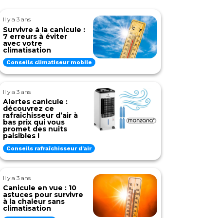
Il y a 3 ans
Survivre à la canicule :
7 erreurs à éviter
avec votre
climatisation
Conseils climatiseur mobile
Il y a 3 ans
Alertes canicule :
découvrez ce
rafraîchisseur d’air à
bas prix qui vous
promet des nuits
paisibles !
Conseils rafraîchisseur d'air
Il y a 3 ans
Canicule en vue : 10
astuces pour survivre
à la chaleur sans
climatisation