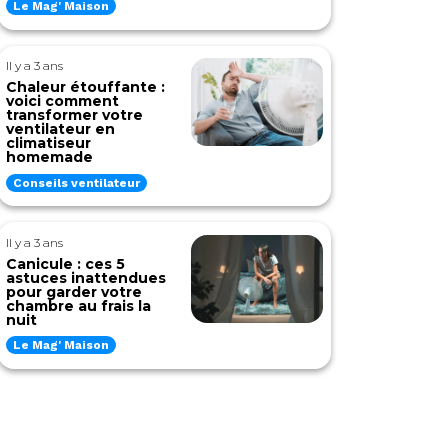
Le Mag' Maison
Il y a 3 ans
Chaleur étouffante :
voici comment
transformer votre
ventilateur en
climatiseur
homemade
Conseils ventilateur
Il y a 3 ans
Canicule : ces 5
astuces inattendues
pour garder votre
chambre au frais la
nuit
Le Mag' Maison