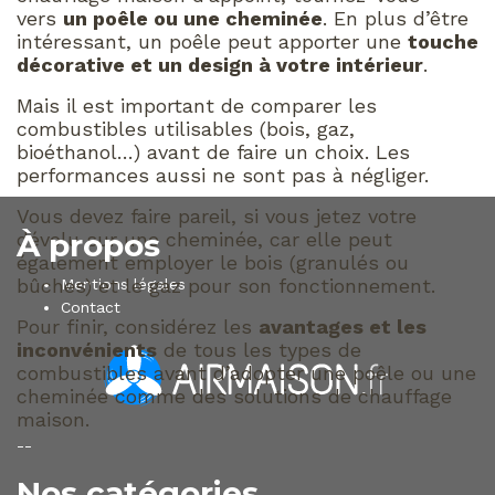
vers
un poêle ou une cheminée
. En plus d’être
intéressant, un poêle peut apporter une
touche
décorative et un design à votre intérieur
.
Mais il est important de comparer les
combustibles utilisables (bois, gaz,
bioéthanol…) avant de faire un choix. Les
performances aussi ne sont pas à négliger.
Vous devez faire pareil, si vous jetez votre
À propos
dévolu sur une cheminée, car elle peut
également employer le bois (granulés ou
bûches) et le gaz pour son fonctionnement.
Mentions légales
Contact
Pour finir, considérez les
avantages et les
inconvénients
de tous les types de
combustibles avant d’adopter une poêle ou une
cheminée comme des solutions de chauffage
maison.
--
Nos catégories