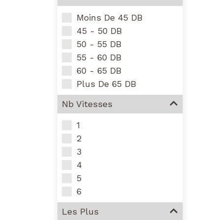
Design
Mini
Moins De 45 DB
Bureau
45 - 50 DB
LED
50 - 55 DB
Solaire
55 - 60 DB
De Sol
60 - 65 DB
Puissant
Plus De 65 DB
Voiture
Nb Vitesses
1
2
3
4
5
6
Les Plus